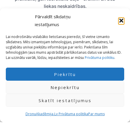
liekas neskaidrības.
Pārvaldīt sīkdatņu
30 min
75%
iestatījumus
CAA eksāmens
Nepieciešams sekmēm
Lai nodrošinātu vislabāko lietošanas pieredzi, šī vietne izmanto
sīkdatnes. Mēs izmantojam tehnoloģijas, piemēram, sīkdatnes, lai
5 gadi
Rīgā
uzglabātu un/vai piekļūtu informācijai par ierīci. Piekrišana šīm
Sertifikāta derīgums
Un visā Latvijā
tehnoloģijām ļaus mums apstrādāt pārlūkošanas datus vai unikālus ID.
Lai uzzinātu vairāk, lūdzu, iepazīstieties ar mūsu
Privātuma politiku
.
Skatīt A2 dronu kursus →
Piekrītu
Nepiekrītu
Skatīt iestatījumus
Biežāk uzdotie jautājumi
DronuAkadēmija.Lv Privātuma politika
Par mums