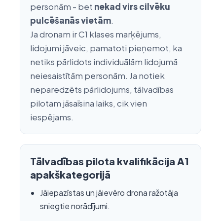
personām - bet
nekad virs cilvēku
pulcēšanās vietām
.
Ja dronam ir C1 klases marķējums,
lidojumi jāveic, pamatoti pieņemot, ka
netiks pārlidots individuālām lidojumā
neiesaistītām personām. Ja notiek
neparedzēts pārlidojums, tālvadības
pilotam jāsaīsina laiks, cik vien
iespējams.
Tālvadības pilota kvalifikācija A1
apakškategorijā
Jāiepazīstas un jāievēro drona ražotāja
sniegtie norādījumi.