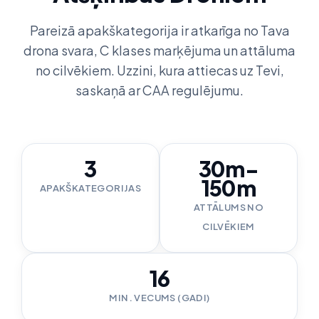
Pareizā apakškategorija ir atkarīga no Tava
drona svara, C klases marķējuma un attāluma
no cilvēkiem. Uzzini, kura attiecas uz Tevi,
saskaņā ar CAA regulējumu.
3
30m-
150m
APAKŠKATEGORIJAS
ATTĀLUMS NO
CILVĒKIEM
16
MIN. VECUMS (GADI)