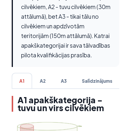
cilvēkiem, A2 - tuvu cilvēkiem (30m
attālumā), bet A3 - tikai tālu no
cilvēkiem un apdzīvotām
teritorijām (150m attālumā). Katrai
apakškategorijai ir sava tālvadības
pilota kvalifikācijas prasība.
A1
A2
A3
Salīdzinājums
A1 apakškategorija -
tuvu un virs cilvēkiem