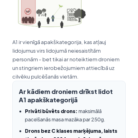
A1 ir vienīgā apakškategorija, kas atļauj
lidojumus virs lidojumā neiesaistītām
personām - bet tikai ar noteiktiem droniem
un stingriem ierobežojumiem attiecībā uz
cilvēku pulcēšanās vietām.
Ar kādiem droniem drīkst lidot
A1 apakškategorijā
Privāti būvēts drons:
maksimālā
pacelšanās masa mazāka par 250g.
Drons bez C klases marķējuma, laists