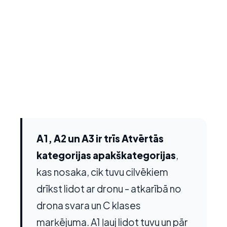
A1, A2 un A3 ir trīs Atvērtās
kategorijas apakškategorijas
,
kas nosaka, cik tuvu cilvēkiem
drīkst lidot ar dronu - atkarībā no
drona svara un C klases
marķējuma. A1 ļauj lidot tuvu un pār