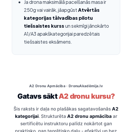
Ja drona maksimālā pacelšanās masa ir
250g vai vairāk, jāapgūst
Atvērtās
kategorijas tālvadības pilotu
tiešsaistes kurss
un sekmīgi jānokārto
A1/A3 apakškategorijai paredzētais
tiešsaistes eksāmens.
A2 Dronu Apmācība · DronuAkadēmija.lv
Gatavs sākt
A2 dronu kursu?
Šis raksts ir daļa no plašākas sagatavošanās
A2
kategorijai
. Strukturēta
A2 dronu apmācība
ar
sertificētu instruktoru palīdz nokārtot gan
praktisko, gan teorētisko daļu - efektīvi un bez