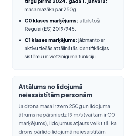
tirgū pirms 2024. gada 1. janvāra:
masa mazāka par 250g.
C0 klases marķējums:
atbilstoši
Regulai (ES) 2019/945.
C1 klases marķējums:
jāizmanto ar
aktīvu tiešās attālinātās identifikācijas
sistēmu un vietzinīguma funkciju.
Attālums no lidojumā
neiesaistītām personām
Ja drona masa ir zem 250g un lidojuma
ātrums nepārsniedz 19 m/s (vai tam ir C0
marķējums), lidojumus atļauts veikt tā, ka
drons pārlido lidojumā neiesaistītām