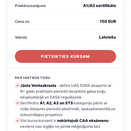
A1/A3 sertifikāts
Priekšnosacījums
150 EUR
Cena no
Latviešu
Valoda
PIETEIKTIES KURSAM
PAR INSTRUKTORU
Jānis Ventaskrasts
- aktīvs UAS SORA eksperts ar
✓
9+ gadu praktisko pieredzi bezpilota gaisa kuģu
ekspluatācijā un EASA regulējumā.
Sertificēts
A1, A2, A3 un STS
kategoriju pilots ar
✓
reālu lidojumu pieredzi pilsētvidē, lauksaimniecībā un
industriālajos projektos.
Visi kursa kursanti ir
nokārtojuši CAA eksāmenu
-
✓
neviens nav izgājis no pirmā mēģinājuma bez