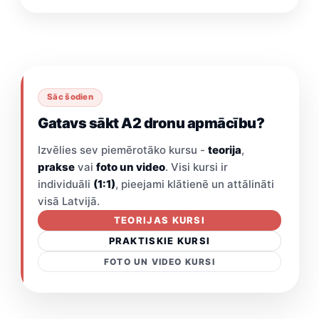
Sāc šodien
Gatavs sākt A2 dronu apmācību?
Izvēlies sev piemērotāko kursu -
teorija
,
prakse
vai
foto un video
. Visi kursi ir
individuāli
(1:1)
, pieejami klātienē un attālināti
visā Latvijā.
TEORIJAS KURSI
PRAKTISKIE KURSI
FOTO UN VIDEO KURSI