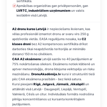
sertifikāta.
Apmācības organizētas gan privātpersonām, gan
✓
LVRTC, industriāliem uzņēmumiem
un valsts
iestādēm visā Latvijā.
A2 dronu kurss Latvijā
ir nepieciešams ikvienam, kas
vēlas profesionāli izmantot dronu ar svaru virs 250 g
apdzīvotās vietās. EASA regulējums nosaka, ka
C2
klases droni
bez A2 kompetences sertifikāta drīkst
darboties tikai neapdzīvotās teritorijās ar minimālo
distanci 150 m no cilvēkiem.
CAA A2 eksāmens
Latvijā sastāv no 40 jautājumiem ar
75% nokārtošanas slieksni. Eksāmens notiek klātienē un
aptver meteoroloģiju, drona lidojuma veiktspēju un risku
mazināšanu.
DronuAkadēmija.lv
kursi ir strukturēti tieši
pēc CAA eksāmena prasībām - bez liekā satura.
Kursi pieejami
Rīgā, Jelgavā, Jūrmalā, Jēkabpilī
un
attālināti visā Latvijā - Daugavpilī, Liepājā, Ventspilī,
Valmierā, Cēsīs un citur. Individuālais formāts nodrošina
pilnīgu koncentrēšanos uz kursanta konkrētajiem
jautājumiem.