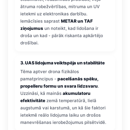
ātruma robežvērtības, mitruma un UV
ietekmi uz elektronikas darbību.
Iemācīsies saprast
METAR un TAF
ziņojumus
un noteikt, kad lidošana ir
droša un kad - pārāk riskanta apkārtējo
drošībai.
3. UAS lidojuma veiktspēja un stabilitāte
Tēma aptver drona fizikālos
pamatprincipus -
pacelšanās spēku,
propelleru formu un svara līdzsvaru
.
Uzzināsi, kā mainās
akumulatoru
efektivitāte
zemā temperatūrā, lielā
augstumā vai karstumā, un kā šie faktori
ietekmē reālo lidojuma laiku un drošos
manevrēšanas ierobežojumus pilsētvidē.