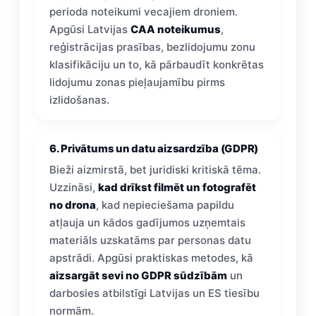
perioda noteikumi vecajiem droniem.
Apgūsi Latvijas
CAA noteikumus
,
reģistrācijas prasības, bezlidojumu zonu
klasifikāciju un to, kā pārbaudīt konkrētas
lidojumu zonas pieļaujamību pirms
izlidošanas.
6. Privātums un datu aizsardzība (GDPR)
Bieži aizmirstā, bet juridiski kritiskā tēma.
Uzzināsi,
kad drīkst filmēt un fotografēt
no drona
, kad nepieciešama papildu
atļauja un kādos gadījumos uzņemtais
materiāls uzskatāms par personas datu
apstrādi. Apgūsi praktiskas metodes, kā
aizsargāt sevi no GDPR sūdzībām
un
darbosies atbilstīgi Latvijas un ES tiesību
normām.