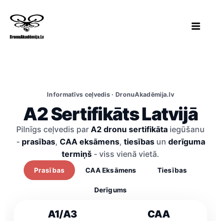
Skip
to
content
Informatīvs ceļvedis · DronuAkadēmija.lv
A2 Sertifikāts Latvijā
Pilnīgs ceļvedis par
A2 dronu sertifikāta
iegūšanu
-
prasības
,
CAA eksāmens
,
tiesības
un
derīguma
termiņš
- viss vienā vietā.
Prasības
CAA Eksāmens
Tiesības
Derīgums
A1/A3
CAA