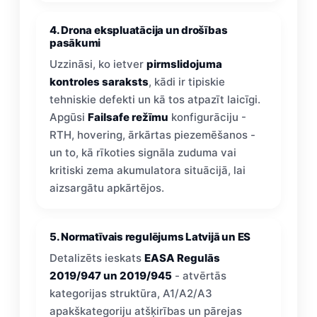
4. Drona ekspluatācija un drošības
pasākumi
Uzzināsi, ko ietver
pirmslidojuma
kontroles saraksts
, kādi ir tipiskie
tehniskie defekti un kā tos atpazīt laicīgi.
Apgūsi
Failsafe režīmu
konfigurāciju -
RTH, hovering, ārkārtas piezemēšanos -
un to, kā rīkoties signāla zuduma vai
kritiski zema akumulatora situācijā, lai
aizsargātu apkārtējos.
5. Normatīvais regulējums Latvijā un ES
Detalizēts ieskats
EASA Regulās
2019/947 un 2019/945
- atvērtās
kategorijas struktūra, A1/A2/A3
apakškategoriju atšķirības un pārejas