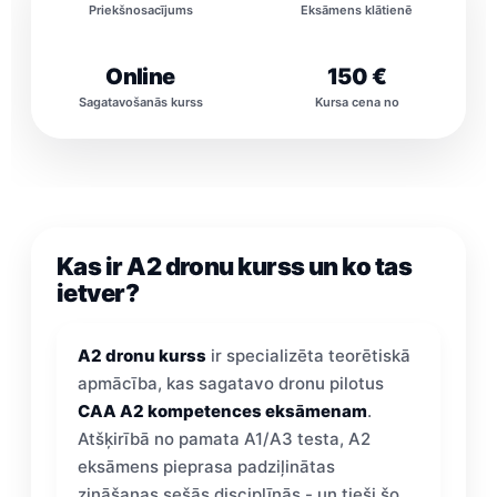
Priekšnosacījums
Eksāmens klātienē
Online
150 €
Sagatavošanās kurss
Kursa cena no
Kas ir A2 dronu kurss un ko tas
ietver?
A2 dronu kurss
ir specializēta teorētiskā
apmācība, kas sagatavo dronu pilotus
CAA A2 kompetences eksāmenam
.
Atšķirībā no pamata A1/A3 testa, A2
eksāmens pieprasa padziļinātas
zināšanas sešās disciplīnās - un tieši šo