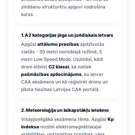
zināšanu strukturētu apguvi nodrošina
kurss.
1. A2 kategorijas jēga un juridiskais ietvars
Apgūsi
attālumu prasības
apdzīvotās
vietās - 30 metri normālajā režīmā, 5
metri Low Speed Mode. Uzzināsi, kādi
droni atbilst
C2 klasei
, kā notiek
pašmācības apliecinājums
, ko ietver
CAA eksāmens un kā reģistrēt dronu un
pilota tiesības Latvijas CAA portālā.
2. Meteoroloģija un laikapstākļu ietekme
Visapjomīgākā eksāmena tēma. Apgūsi
Kp
indeksa
nozīmi elektromagnētiskajai
stabilitātei, redzamības prasības, vēja