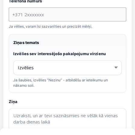
Telefona numurs
Ja vēlies, varam īsi sazvanīties un precizēt mērķi.
Ziņas temats
Izvēlies sev interesējošo pakalpojumu virzienu
Ja šaubies, izvēlies “Nezinu” - atbildēšu ar ieteikumu un
nākamo soli.
Ziņa