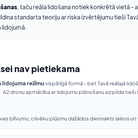
āšanas
, taču reāla lidošana notiek konkrētā vietā -
na standarta teoriju ar riska izvērtējumu tieši Tavā
ā lidojumā.
ksei nav pietiekama
ā lidojuma režīmu
vispārīgā formā - bet Tavā reālajā lidoš
 A2 dronu apmācība ar lidojumu plānošanu aizpilda tieši 
pbūves blīvumu, cilvēku plūsmu dažādos diennakts laikos u