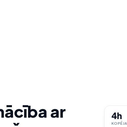
ācība ar
4h
KOPĒJA