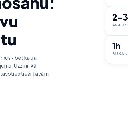
nošanu:
avu
2-3
ANALIZ
etu
1h
RISKA 
umus - bet katra
jumu. Uzzini, kā
tavoties tieši Tavām