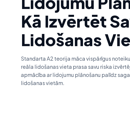
Lidojumu Plā
Kā Izvērtēt S
Lidošanas Vi
Standarta A2 teorija māca vispārīgus noteik
reāla lidošanas vieta prasa savu riska izvērtē
apmācība ar lidojumu plānošanu palīdz saga
lidošanas vietām.