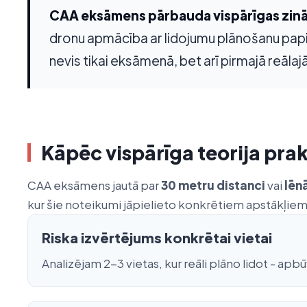
CAA eksāmens pārbauda vispārīgas zin
dronu apmācība ar lidojumu plānošanu papildi
nevis tikai eksāmenā, bet arī pirmajā reālaj
Kāpēc vispārīga teorija pra
CAA eksāmens jautā par
30 metru distanci
vai
lēn
kur šie noteikumi jāpielieto konkrētiem apstākļiem.
Riska izvērtējums konkrētai vietai
Analizējam 2-3 vietas, kur reāli plāno lidot - a