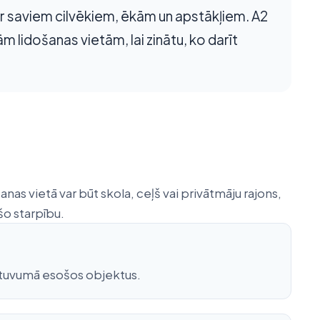
 ar saviem cilvēkiem, ēkām un apstākļiem. A2
m lidošanas vietām, lai zinātu, ko darīt
anas vietā var būt skola, ceļš vai privātmāju rajons,
šo starpību.
n tuvumā esošos objektus.