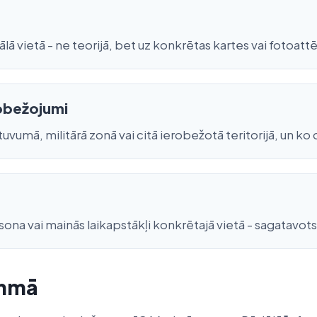
ā vietā - ne teorijā, bet uz konkrētas kartes vai fotoattē
robežojumi
vumā, militārā zonā vai citā ierobežotā teritorijā, un ko da
rsona vai mainās laikapstākļi konkrētajā vietā - sagatavots
ammā