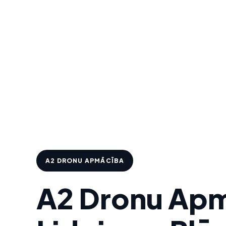
A2 DRONU APMĀCĪBA
A2 Dronu Apm