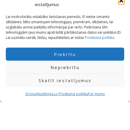
eksāmenam?
iestatījumus
Lai nodrošinātu vislabāko lietošanas pieredzi, šī vietne izmanto
sīkdatnes. Mēs izmantojam tehnoloģijas, piemēram, sīkdatnes, lai
Kā notiek pieteikšanās A2
uzglabātu un/vai piekļūtu informācijai par ierīci. Piekrišana šīm
tehnoloģijām ļaus mums apstrādāt pārlūkošanas datus vai unikālus ID.
eksāmenam?
Lai uzzinātu vairāk, lūdzu, iepazīstieties ar mūsu
Privātuma politiku
.
Piekrītu
Cik maksā A2 eksāmens un vai jāmaksā
papildus par norises vietu?
Nepiekrītu
Skatīt iestatījumus
Vai A2 eksāmenu var kārtot arī pie
atzītām struktūrām?
DronuAkadēmija.Lv Privātuma politika
Par mums