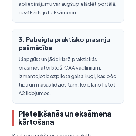
apliecinājumu var augšupielādēt portālā,
neatkārtojot eksāmenu.
3. Pabeigta praktisko prasmju
pašmācība
Jāapgūst un jādeklarē praktiskās
prasmes atbilstoši CAA vadlīnijām,
izmantojot bezpilota gaisa kuģi, kas pēc
tipa un masas līdzīgs tam, ko plāno lietot
A2 lidojumos.
Pieteikšanās un eksāmena
kārtošana
Kad visi priekšnosacījumi izpildīti,