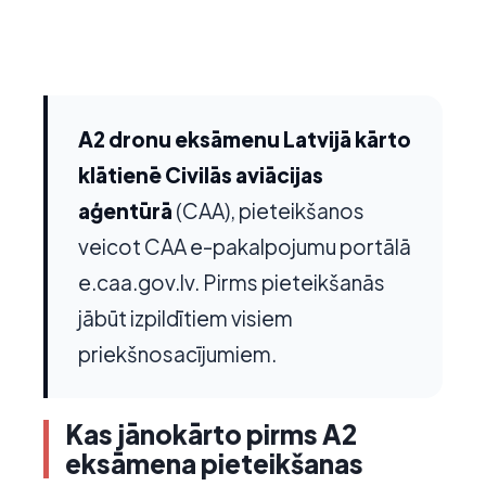
A2 dronu eksāmenu Latvijā kārto
klātienē Civilās aviācijas
aģentūrā
(CAA), pieteikšanos
veicot CAA e-pakalpojumu portālā
e.caa.gov.lv. Pirms pieteikšanās
jābūt izpildītiem visiem
priekšnosacījumiem.
Kas jānokārto pirms A2
eksāmena pieteikšanas