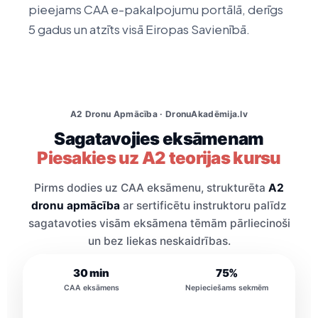
pieejams CAA e-pakalpojumu portālā, derīgs
5 gadus un atzīts visā Eiropas Savienībā.
A2 Dronu Apmācība · DronuAkadēmija.lv
Sagatavojies eksāmenam
Piesakies uz A2 teorijas kursu
Pirms dodies uz CAA eksāmenu, strukturēta
A2
dronu apmācība
ar sertificētu instruktoru palīdz
sagatavoties visām eksāmena tēmām pārliecinoši
un bez liekas neskaidrības.
30 min
75%
CAA eksāmens
Nepieciešams sekmēm