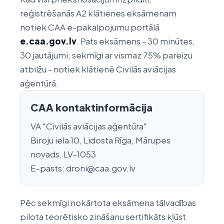
reģistrēšanās A2 klātienes eksāmenam
notiek CAA e-pakalpojumu portālā
e.caa.gov.lv
. Pats eksāmens - 30 minūtes,
30 jautājumi, sekmīgi ar vismaz 75% pareizu
atbilžu - notiek klātienē Civilās aviācijas
aģentūrā.
CAA kontaktinformācija
VA "Civilās aviācijas aģentūra"
Biroju iela 10, Lidosta Rīga, Mārupes
novads, LV-1053
E-pasts: droni@caa.gov.lv
Pēc sekmīgi nokārtota eksāmena tālvadības
pilota teorētisko zināšanu sertifikāts kļūst