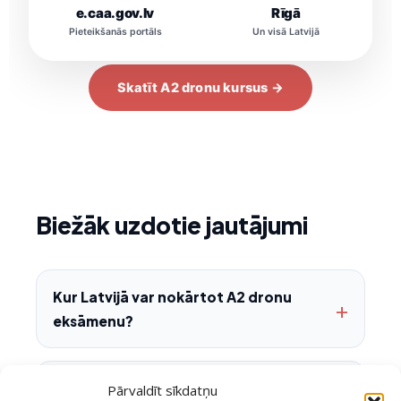
e.caa.gov.lv
Rīgā
Pieteikšanās portāls
Un visā Latvijā
Skatīt A2 dronu kursus →
Biežāk uzdotie jautājumi
Kur Latvijā var nokārtot A2 dronu
eksāmenu?
Kas jāizdara pirms pieteikšanās A2
Pārvaldīt sīkdatņu