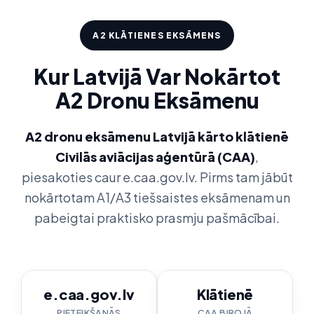
A2 KLĀTIENES EKSĀMENS
Kur Latvijā Var Nokārtot
A2 Dronu Eksāmenu
A2 dronu eksāmenu Latvijā kārto klātienē
Civilās aviācijas aģentūrā (CAA)
,
piesakoties caur e.caa.gov.lv. Pirms tam jābūt
nokārtotam A1/A3 tiešsaistes eksāmenam un
pabeigtai praktisko prasmju pašmācībai.
e.caa.gov.lv
Klātienē
PIETEIKŠANĀS
CAA BIROJĀ