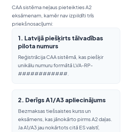
CAA sistēma neļaus pieteikties A2
eksāmenam, kamēr nav izpildīti trīs
priekšnosacījumi:
1. Latvijā piešķirts tālvadības
pilota numurs
Reģistrācija CAA sistēmā, kas piešķir
unikālu numuru formātā LVA-RP-
############.
2. Derīgs A1/A3 apliecinājums
Bezmaksas tiešsaistes kurss un
eksāmens, kas jānokārto pirms A2 daļas.
Ja A1/A3 jau nokārtots citā ES valstī,