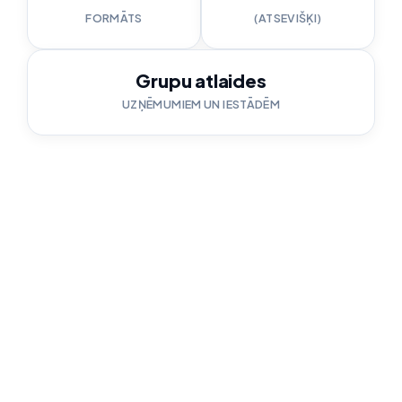
FORMĀTS
(ATSEVIŠĶI)
Grupu atlaides
UZŅĒMUMIEM UN IESTĀDĒM