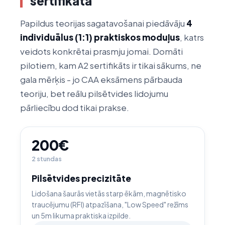
sertifikāta
Papildus teorijas sagatavošanai piedāvāju
4
individuālus (1:1) praktiskos moduļus
, katrs
veidots konkrētai prasmju jomai. Domāti
pilotiem, kam A2 sertifikāts ir tikai sākums, ne
gala mērķis - jo CAA eksāmens pārbauda
teoriju, bet reālu pilsētvides lidojumu
pārliecību dod tikai prakse.
200€
2 stundas
Pilsētvides precizitāte
Lidošana šaurās vietās starp ēkām, magnētisko
traucējumu (RFI) atpazīšana, "Low Speed" režīms
un 5m likuma praktiska izpilde.