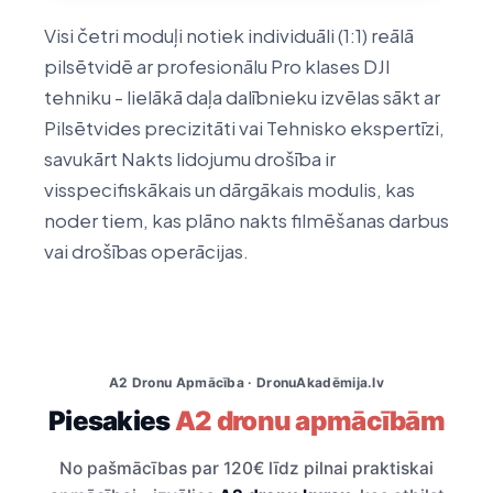
Visi četri moduļi notiek individuāli (1:1) reālā
pilsētvidē ar profesionālu Pro klases DJI
tehniku - lielākā daļa dalībnieku izvēlas sākt ar
Pilsētvides precizitāti vai Tehnisko ekspertīzi,
savukārt Nakts lidojumu drošība ir
visspecifiskākais un dārgākais modulis, kas
noder tiem, kas plāno nakts filmēšanas darbus
vai drošības operācijas.
A2 Dronu Apmācība · DronuAkadēmija.lv
Piesakies
A2 dronu apmācībām
No pašmācības par 120€ līdz pilnai praktiskai