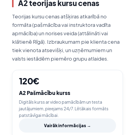
A2 teorijas kursu cenas
Teorijas kursu cenas atšķiras atkarībā no
formāta (pašmācība vai instruktora vadīta
apmācība) un norises veida (attālināti vai
klātienē Rīgā). Izbraukumam pie klienta cena
tiek vienota atsevišķi, un uzņēmumiem un
valsts iestādēm piemēro grupu atlaides.
120€
A2 Pašmācību kurss
Digitāls kurss ar video pamācībām un testa
jautājumiem, pieejams 24/7. Lētākais formāts
patstāvīgai mācībai.
Vairāk informācijas →