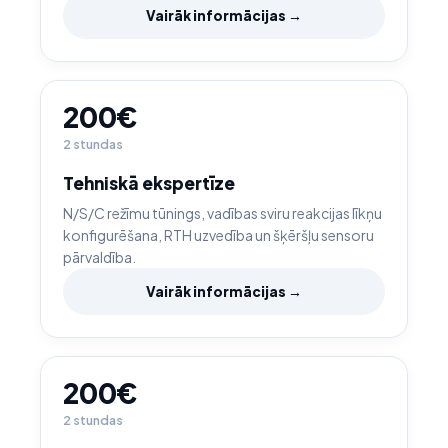
Vairāk informācijas →
200€
2 stundas
Tehniskā ekspertīze
N/S/C režīmu tūnings, vadības sviru reakcijas līkņu
konfigurēšana, RTH uzvedība un šķēršļu sensoru
pārvaldība.
Vairāk informācijas →
200€
2 stundas