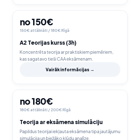
no 150€
150€ attālināti / 180€ Rīgā
A2 Teorijas kurss (3h)
Koncentrēta teorija ar praktiskiem piemēriem,
kas sagatavo tieši CAA eksāmenam.
Vairāk informācijas →
no 180€
180€ attālināti / 200€ Rīgā
Teorija ar eksāmena simulāciju
Papildus teorijai iekļauta eksāmena tipa jautājumu
simulācija un biežāko kļūdu analīze.