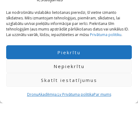
iekļauta kursa cenā
- tā ir jāmaksā tieši
Civilās aviācijas aģentūrai, piesakoties caur
Lai nodrošinātu vislabāko lietošanas pieredzi, šī vietne izmanto
sīkdatnes. Mēs izmantojam tehnoloģijas, piemēram, sīkdatnes, lai
e.caa.gov.lv.
uzglabātu un/vai piekļūtu informācijai par ierīci. Piekrišana šīm
tehnoloģijām ļaus mums apstrādāt pārlūkošanas datus vai unikālus ID.
Lai uzzinātu vairāk, lūdzu, iepazīstieties ar mūsu
Privātuma politiku
.
15€
Piekrītu
Pirmreizēja kārtošana
Nepiekrītu
Maksa CAA par A2 klātienes eksāmenu, kārtojot
to pirmo reizi.
Skatīt iestatījumus
DronuAkadēmija.Lv Privātuma politika
Par mums
10€
Atkārtota kārtošana
Ja eksāmens nav nokārtots ar pirmo reizi,
atkārtota kārtošana maksā mazāk.