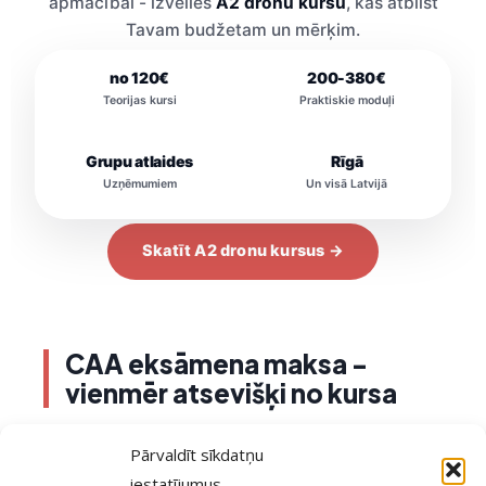
apmācībai - izvēlies
A2 dronu kursu
, kas atbilst
Tavam budžetam un mērķim.
no 120€
200-380€
Teorijas kursi
Praktiskie moduļi
Grupu atlaides
Rīgā
Uzņēmumiem
Un visā Latvijā
Skatīt A2 dronu kursus →
CAA eksāmena maksa -
vienmēr atsevišķi no kursa
Neatkarīgi no tā, kuru kursa formātu izvēlies,
Pārvaldīt sīkdatņu
CAA A2 klātienes eksāmena maksa netiek
iestatījumus