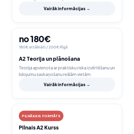
Vairāk informācijas →
no 180€
180€ attālināti / 200€ Rīgā
A2 Teorija un plānošana
Teorija apvienota ar praktisku riska izvērtēšanu un
lidojumu saskaņošanu reālām vietām.
Vairāk informācijas →
PILNĀKAIS FORMĀTS
Pilnais A2 Kurss