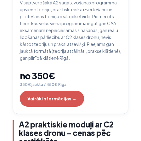
Visaptverošākā A2 sagatavošanas programma -
apvieno teoriju, praktisku riska izvērtēšanu un
pilotēšanas treniņu reālā pilsētvidē. Piemērots
tiem, kas vēlas vienā programmā iegūt gan CAA
eksāmenam nepieciešamās zināšanas, gan reālu
lidošanas pārliecību ar C2 klases dronu, nevis
kārtot teoriju un praksi atsevišķi. Pieejams gan
jauktā formātā (teorija attālināti, prakse klātienē),
gan pilnībā klātienē Rīgā.
no 350€
350€ jauktā / 450€ Rīgā
Vairāk informācijas →
A2 praktiskie moduļi ar C2
klases dronu - cenas pēc