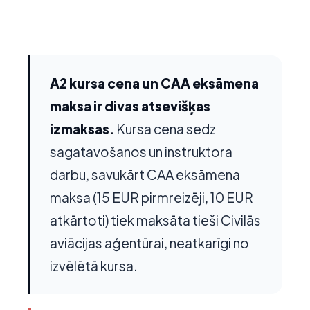
A2 kursa cena un CAA eksāmena
maksa ir divas atsevišķas
izmaksas.
Kursa cena sedz
sagatavošanos un instruktora
darbu, savukārt CAA eksāmena
maksa (15 EUR pirmreizēji, 10 EUR
atkārtoti) tiek maksāta tieši Civilās
aviācijas aģentūrai, neatkarīgi no
izvēlētā kursa.