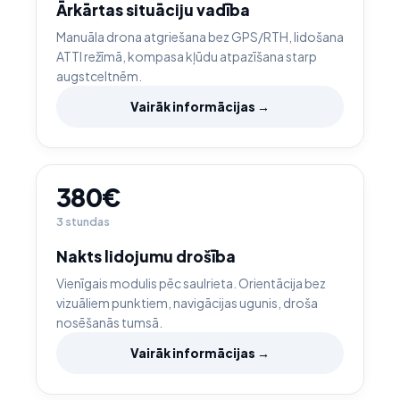
Ārkārtas situāciju vadība
Manuāla drona atgriešana bez GPS/RTH, lidošana
ATTI režīmā, kompasa kļūdu atpazīšana starp
augstceltnēm.
Vairāk informācijas →
380€
3 stundas
Nakts lidojumu drošība
Vienīgais modulis pēc saulrieta. Orientācija bez
vizuāliem punktiem, navigācijas ugunis, droša
nosēšanās tumsā.
Vairāk informācijas →