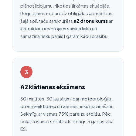
plānot lidojumu, rīkoties ārkārtas situācijās.
Regulējums neparedz obligātas apmācības
šajā solī, taču strukturēts
a2 dronu kurss
ar
instruktoru ievērojami saīsina laiku un
samazina risku palaist garām kādu prasību.
3
A2 klātienes eksāmens
30 minūtes, 30 jautājumi par meteoroloģiju,
drona veiktspēju un zemes risku mazināšanu.
Sekmīgi ar vismaz 75% pareizu atbilžu. Pēc
nokārtošanas sertifikāts derīgs 5 gadus visā
ES.