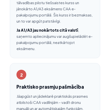
tālvadības pilotu tiešsaistes kurss un
jānokārto A1/A3 eksāmens CAA e-
pakalpojumu portālā. Šis kurss ir bezmaksas,
un to var apgūt patstāvīgi.
Ja A1/A3 jau nokārtots citā valstī
,
saņemto apliecinājumu var augšupielādēt e-
pakalpojumu portālā, neatkārtojot
eksāmenu.
2
Praktisko prasmju pašmācība
Jāapgūst un jādeklarē praktiskās prasmes
atbilstoši CAA vadlīnijām - vadīt dronu
manuāli un ar automātiskajām funkcijām,