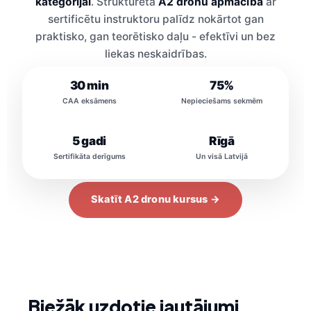
kategorijai
. Strukturēta
A2 dronu apmācība
ar
sertificētu instruktoru palīdz nokārtot gan
praktisko, gan teorētisko daļu - efektīvi un bez
liekas neskaidrības.
30 min
75%
CAA eksāmens
Nepieciešams sekmēm
5 gadi
Rīgā
Sertifikāta derīgums
Un visā Latvijā
Skatīt A2 dronu kursus →
Biežāk uzdotie jautājumi