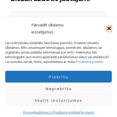
Vai varu kārtot A2 eksāmenu bez
Pārvaldīt sīkdatņu
A1/A3 tiesībām?
iestatījumus
Lai nodrošinātu vislabāko lietošanas pieredzi, šī vietne izmanto
Cik maksā A1/A3 tiešsaistes kurss un
sīkdatnes. Mēs izmantojam tehnoloģijas, piemēram, sīkdatnes, lai
uzglabātu un/vai piekļūtu informācijai par ierīci. Piekrišana šīm
eksāmens?
tehnoloģijām ļaus mums apstrādāt pārlūkošanas datus vai unikālus ID.
Lai uzzinātu vairāk, lūdzu, iepazīstieties ar mūsu
Privātuma politiku
.
Vai A1/A3 sertifikāts, kas iegūts citā
Piekrītu
ES valstī, der Latvijā?
Nepiekrītu
Cik ilgi ir spēkā A1/A3 tiesības, pirms
Skatīt iestatījumus
jākārto A2?
DronuAkadēmija.Lv Privātuma politika
Par mums