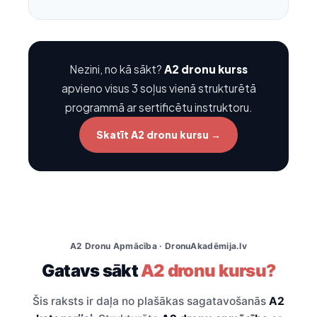
Nezini, no kā sākt?
A2 dronu kurss
apvieno visus 3 soļus vienā strukturētā
programmā ar sertificētu instruktoru.
Skatīt A2 dronu kursu →
A2 Dronu Apmācība · DronuAkadēmija.lv
Gatavs sākt
A2 dronu kursu?
Šis raksts ir daļa no plašākas sagatavošanās
A2