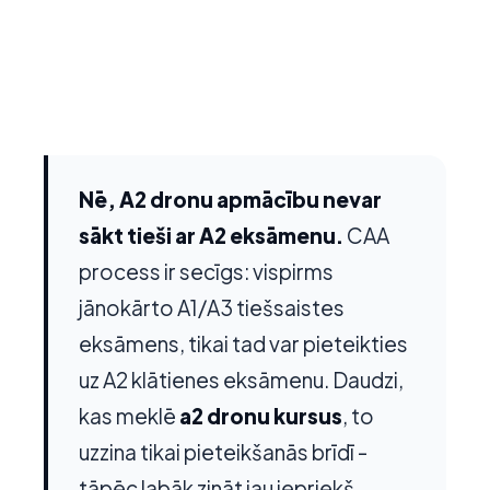
Nē, A2 dronu apmācību nevar
sākt tieši ar A2 eksāmenu.
CAA
process ir secīgs: vispirms
jānokārto A1/A3 tiešsaistes
eksāmens, tikai tad var pieteikties
uz A2 klātienes eksāmenu. Daudzi,
kas meklē
a2 dronu kursus
, to
uzzina tikai pieteikšanās brīdī -
tāpēc labāk zināt jau iepriekš.